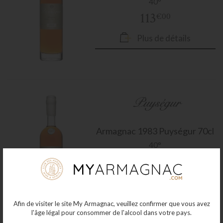
40°
113
€00
Plus de détails
Armagnac
1983 Puységur 70cl
40°
115
€00
Plus de détails
Afin de visiter le site My Armagnac, veuillez confirmer que vous avez
l'âge légal pour consommer de l'alcool dans votre pays.