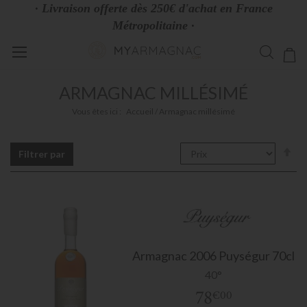
· Livraison offerte dès 250€ d'achat en France
Métropolitaine ·
Allez
Mo
au
contenu
ARMAGNAC MILLÉSIMÉ
Vous êtes ici :
Accueil
Armagnac millésimé
Pa
Filtrer par
or
dé
Armagnac
2006 Puységur 70cl
40°
78
€00