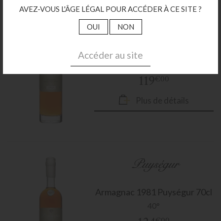
AVEZ-VOUS L'ÂGE LÉGAL POUR ACCÉDER À CE SITE ?
OUI
NON
Armagnac
1982 Puységur 70cl
Accéder au site
40°
119
€00
Plus de détails
Armagnac
1981 Puységur 70cl
40°
€00