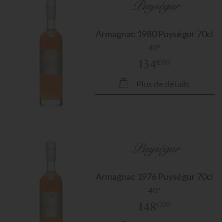
Armagnac
1980 Puységur 70cl
40°
134
€00
Plus de détails
Armagnac
1976 Puységur 70cl
40°
148
€00