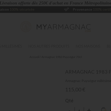
 Livraison offerte dès 250€ d'achat en France Métropolitaine
raison
100% sécurisée
Provenance
100% certif
 MILLÉSIMÉS
NOS AUTRES PRODUITS
NOS MAISONS
B
Accueil
Armagnac 1983 Puységur 70cl
ARMAGNAC
1983 
Armagnac Puységur millésim
115,00 €
Qté
-
+