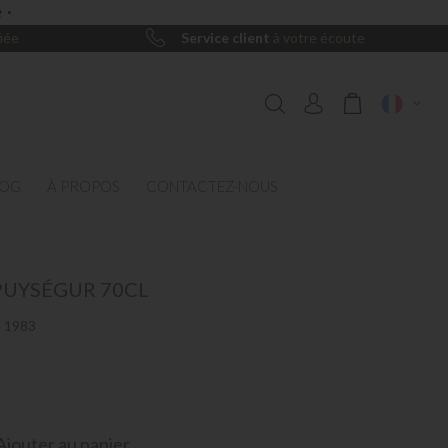
 ·
iée
Service client
à votre écoute
Mon panier
LOG
À PROPOS
CONTACTEZ-NOUS
PUYSÉGUR 70CL
e 1983
Ajouter au panier