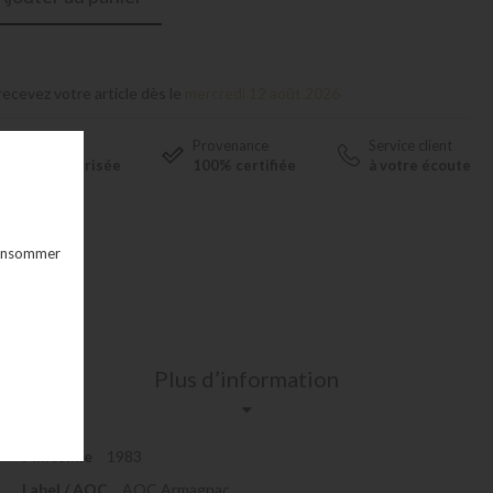
recevez votre article dès le
mercredi 12 août 2026
Livraison
Provenance
Service client
100% sécurisée
100% certifiée
à votre écoute
 consommer
Plus d’information
Millésime
1983
Label / AOC
AOC Armagnac