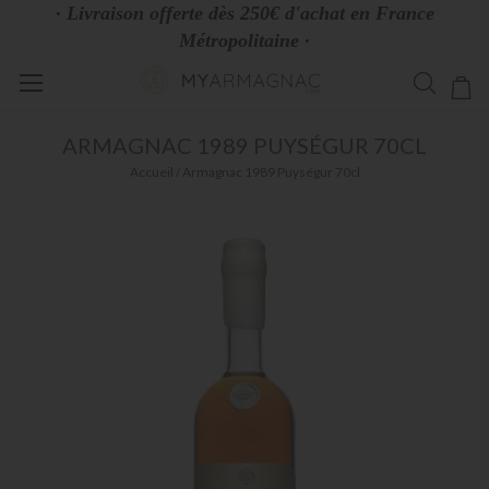
· Livraison offerte dès 250€ d'achat en France
Métropolitaine ·
Allez
Mo
au
contenu
ARMAGNAC
1989 PUYSÉGUR 70CL
Accueil
Armagnac 1989 Puységur 70cl
Skip
to
the
end
of
the
images
gallery