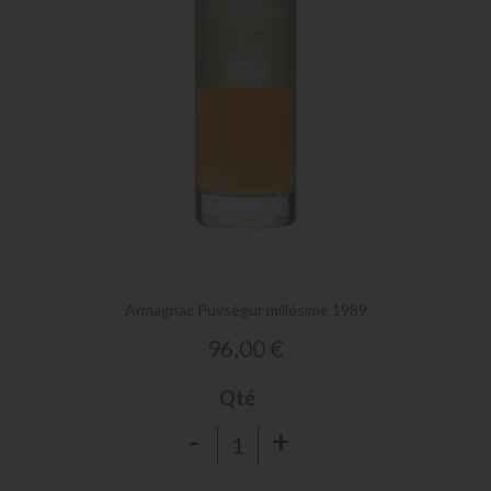
Skip
to
the
Armagnac Puységur millésime 1989
beginning
of
96,00 €
the
images
Qté
gallery
-
+