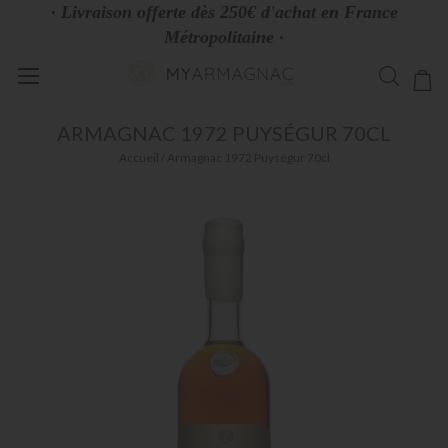
· Livraison offerte dès 250€ d'achat en France
Métropolitaine ·
Allez
Mo
au
contenu
ARMAGNAC
1972 PUYSÉGUR 70CL
Accueil
Armagnac 1972 Puységur 70cl
Skip
to
the
end
of
the
images
gallery