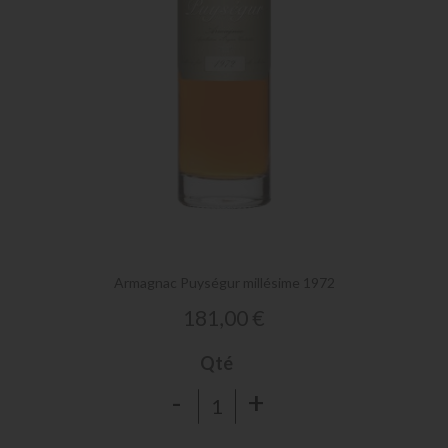
Skip
to
the
Armagnac Puységur millésime 1972
beginning
of
181,00 €
the
images
Qté
gallery
-
+