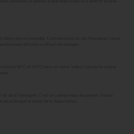
ions optimales et prêtes à être dégustées ou à enrichir la cave
t d'être mis en bouteille. Contrairement au vin, l'Armagnac cesse
e anniversaire (40 ans) ou 40 ans de mariage.
 (entre 18°C et 20°C) dans un verre "tulipe". Laissez-le s'aérer
uces.
u terroir de la Gascogne. C'est un cadeau haut de gamme, chargé
 de prolonger le plaisir de la dégustation.