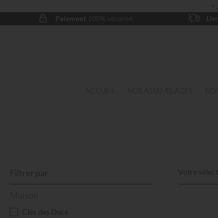
·
Paiement
100% sécurisé
Liv
ACCUEIL
NOS ASSEMBLAGES
NOS
Votre sélect
Filtrer par
Maison
Clés des Ducs