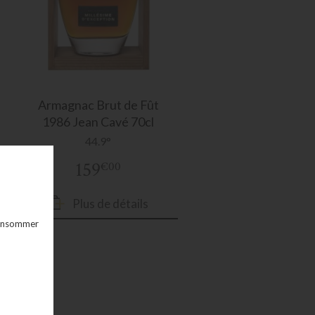
Armagnac
Brut de Fût
1986 Jean Cavé 70cl
44.9°
159
€00
Plus de détails
 consommer