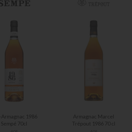
-Armagnac 1986
Armagnac
Marcel
Sempé 70cl
Trépout 1986 70 cl
40°
40°