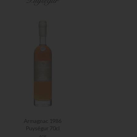
Armagnac
1986
Puységur 70cl
40°