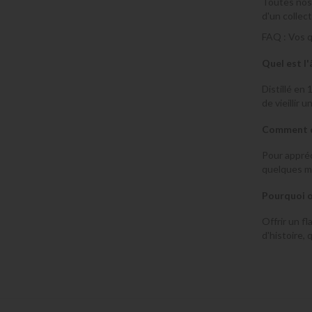
Toutes nos 
d'un collec
FAQ : Vos q
Quel est l
Distillé en
de vieillir 
Comment d
Pour appréc
quelques mi
Pourquoi o
Offrir un fl
d'histoire,