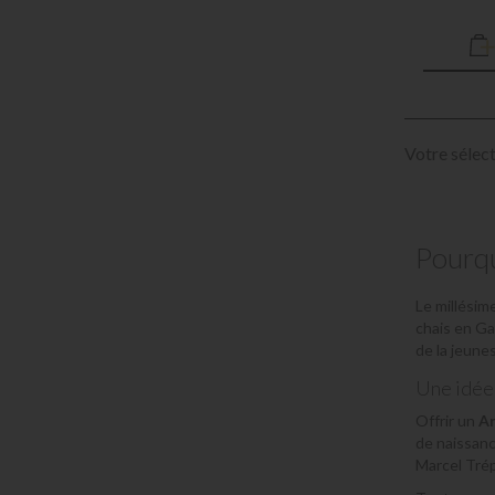
Votre sélect
Pourqu
Le millésim
chais en Ga
de la jeune
Une idée 
Offrir un
A
de naissanc
Marcel Trép