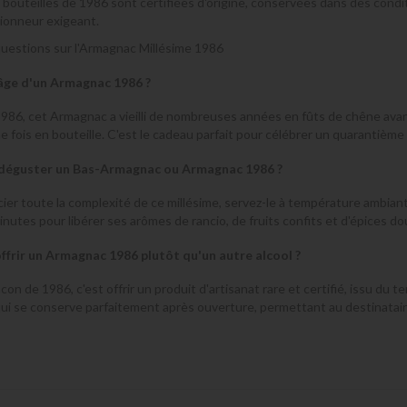
bouteilles de 1986 sont certifiées d'origine, conservées dans des condit
tionneur exigeant.
uestions sur l'Armagnac Millésime 1986
'âge d'un Armagnac 1986 ?
 1986, cet Armagnac a vieilli de nombreuses années en fûts de chêne avan
une fois en bouteille. C'est le cadeau parfait pour célébrer un quarantièm
éguster un Bas-Armagnac ou Armagnac 1986 ?
ier toute la complexité de ce millésime, servez-le à température ambiante
nutes pour libérer ses arômes de rancio, de fruits confits et d'épices do
ffrir un Armagnac 1986 plutôt qu'un autre alcool ?
acon de 1986, c'est offrir un produit d'artisanat rare et certifié, issu d
 qui se conserve parfaitement après ouverture, permettant au destinataire