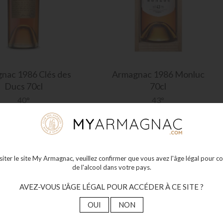
gnac
1986 Clés des
Armagnac
1986 Monluc
Ducs 70cl
70cl
40°
43°
103
125
€00
€00
Plus de détails
Plus de détails
isiter le site My Armagnac, veuillez confirmer que vous avez l'âge légal pour
de l'alcool dans votre pays.
AVEZ-VOUS L'ÂGE LÉGAL POUR ACCÉDER À CE SITE ?
OUI
NON