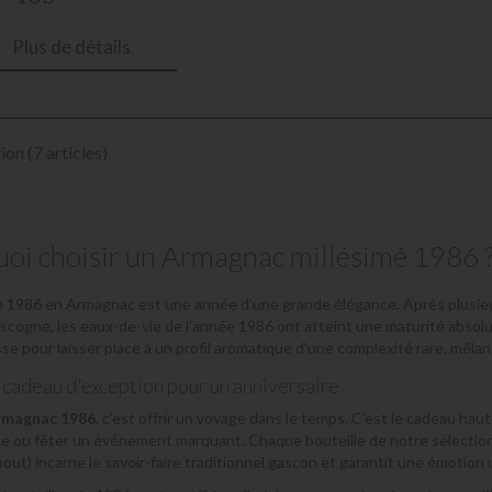
Plus de détails
ion (7 articles)
oi choisir un Armagnac millésimé 1986 
e 1986 en Armagnac est une année d'une grande élégance. Après plusieur
scogne, les eaux-de-vie de l'année 1986 ont atteint une maturité absolu
sse pour laisser place à un profil aromatique d'une complexité rare, mêlan
cadeau d'exception pour un anniversaire
rmagnac 1986
, c'est offrir un voyage dans le temps. C'est le cadeau ha
e ou fêter un événement marquant. Chaque bouteille de notre sélectio
out) incarne le savoir-faire traditionnel gascon et garantit une émotion 