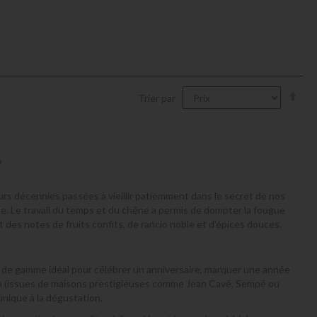
Par
Trier par
ord
déc
?
s décennies passées à vieillir patiemment dans le secret de nos
e. Le travail du temps et du chêne a permis de dompter la fougue
t des notes de fruits confits, de rancio noble et d'épices douces.
ut de gamme idéal pour célébrer un anniversaire, marquer une année
n (issues de maisons prestigieuses comme Jean Cavé, Sempé ou
unique à la dégustation.