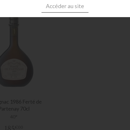
Accéder au site
gnac
1986 Ferté de
Partenay 70cl
40°
185
€00