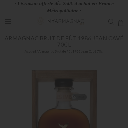
· Livraison offerte dès 250€ d'achat en France
Métropolitaine ·
Allez
Mo
au
contenu
ARMAGNAC
BRUT DE FÛT 1986 JEAN CAVÉ
70CL
Accueil
Armagnac Brut de Fût 1986 Jean Cavé 70cl
Skip
to
the
end
of
the
images
gallery