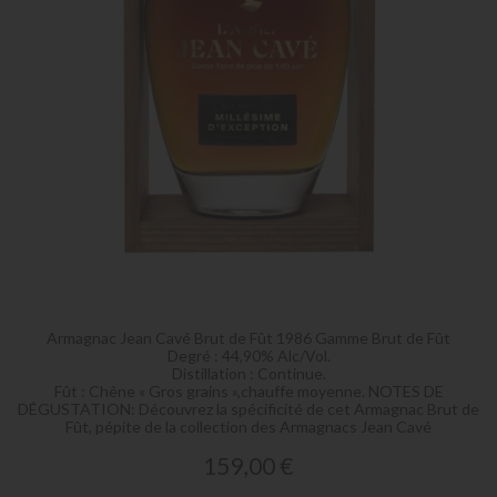
Skip
to
the
Armagnac Jean Cavé Brut de Fût 1986 Gamme Brut de Fût
beginning
Degré : 44,90% Alc/Vol.
of
Distillation : Continue.
Fût : Chêne « Gros grains »,chauffe moyenne. NOTES DE
the
DÉGUSTATION: Découvrez la spécificité de cet Armagnac Brut de
images
Fût, pépite de la collection des Armagnacs Jean Cavé
gallery
159,00 €