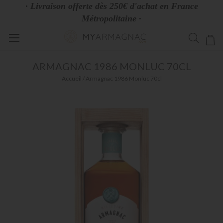
· Livraison offerte dès 250€ d'achat en France
Métropolitaine ·
Allez
Mo
au
contenu
ARMAGNAC
1986 MONLUC 70CL
Accueil
Armagnac 1986 Monluc 70cl
Skip
to
the
end
of
the
images
gallery