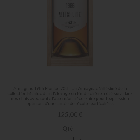
Skip
to
the
Armagnac 1986 Monluc 70cl : Un Armagnac Millésimé de la
beginning
collection Monluc dont l'élevage en fût de chêne a été suivi dans
of
nos chais avec toute l'attention nécessaire pour l'expression
optimum d'une année de récolte particulière.
the
images
125,00 €
gallery
Qté