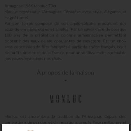
Armagnac 1986 Monluc 70cl
Monluc représente l’Armagnac Ténarèze avec style, élégance et
magnétisme.
Par son terroir composé de sols argilo-calcaire produisant des
eaux-de-vie généreuses et amples. Par un savoir-faire de presque
100 ans de la distillation à colonne armagnacaise permettant
d’obtenir des eaux-de-vie oppulantes de caractère. Par un choix
sans concession de fûts fabriqués à partir de chêne français, issus
de forêts du centre de la France, pour un vieillissement optimal de
nos eaux-de-vie dans nos chais.
À propos de la maison
Monluc est ancré dans la tradition de l’Armagnac depuis cinq
générations de passion et d’innovations avec le Pousse-Rapière et
la primauté de production de vins de méthodes traditionnelles