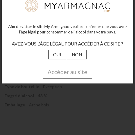
dans le Gers.
Forte d'une large gamme de vins, liqueurs et Armagnacs, Monluc
est aujourd'hui une marque phare en Gascogne et au-delà.
Afin de visiter le site My Armagnac, veuillez confirmer que vous avez
Plus d’information
l'âge légal pour consommer de l'alcool dans votre pays.
AVEZ-VOUS L'ÂGE LÉGAL POUR ACCÉDER À CE SITE ?
Millésime
1986
OUI
NON
Label / AOC
AOC Armagnac
Contenance
70cl
Accéder au site
Maison
Monluc
Type de bouteille
Exception
Degré d'alcool
43 %
Emballage
Arche bois