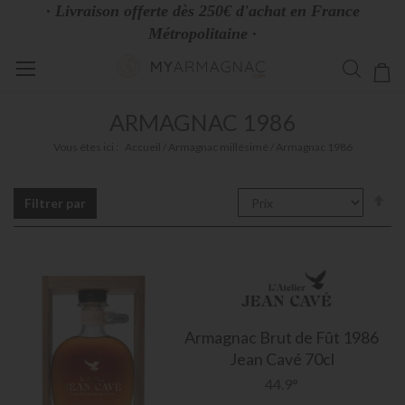
· Livraison offerte dès 250€ d'achat en France
Métropolitaine ·
Allez
Mo
au
contenu
ARMAGNAC 1986
Vous êtes ici :
Accueil
Armagnac millésimé
Armagnac 1986
Pa
Filtrer par
or
dé
Armagnac
Brut de Fût 1986
Jean Cavé 70cl
44.9°