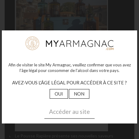
Armagnac en scène 17&18 octobre 2025 Mont de Marsan,
vente aux enchères la mallette "Partez en voyage avec
Jean Cavé"
Afin de visiter le site My Armagnac, veuillez confirmer que vous avez
Octobre 15, 2025
l'âge légal pour consommer de l'alcool dans votre pays.
AVEZ-VOUS L'ÂGE LÉGAL POUR ACCÉDER À CE SITE ?
OUI
NON
Accéder au site
Le Pousse Rapière présente ses nouvelles saveurs