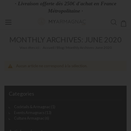
· Livraison offerte dès 250€ d'achat en France
Métropolitaine ·
Allez
Mo
au
contenu
MONTHLY ARCHIVES: JUNE 2020
Vous êtes ici :
Accueil
Blog
Monthly Archives: June 2020
Aucun article ne correspond à la sélection.
Categories
Cocktails & Armagnac
(1)
Events Armagnacs
(13)
Culture Armagnac
(6)