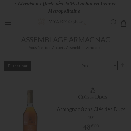
· Livraison offerte dès 250€ d'achat en France
Métropolitaine ·
Allez
Mo
au
contenu
ASSEMBLAGE ARMAGNAC
Vous êtes ici :
Accueil
Assemblage Armagnac
Pa
Filtrer par
or
dé
Armagnac
8 ans Clés des Ducs
40°
48
€00