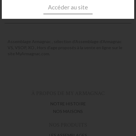
Plus de détails
Accéder au site
Assemblage Armagnac , sélection d'Assemblage d'Armagnac
VS, VSOP, XO , Hors d'age proposés à la vente en ligne sur le
site MyArmagnac.com.
À PROPOS DE MY ARMAGNAC
NOTRE HISTOIRE
NOS MAISONS
NOS PRODUITS
LES ASSEMBLAGES