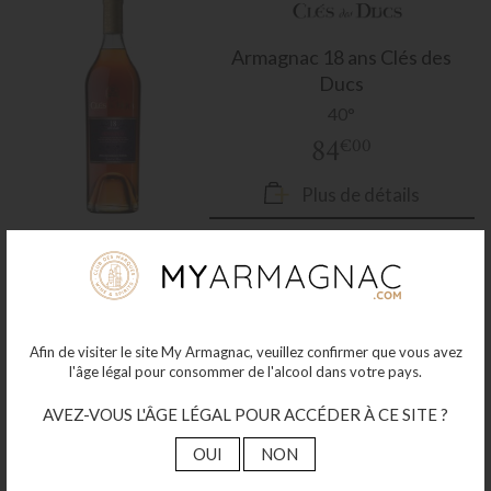
Armagnac
18 ans Clés des
Ducs
40°
84
€00
Plus de détails
Afin de visiter le site My Armagnac, veuillez confirmer que vous avez
Armagnac
21 ans Clés des
l'âge légal pour consommer de l'alcool dans votre pays.
Ducs
AVEZ-VOUS L'ÂGE LÉGAL POUR ACCÉDER À CE SITE ?
40°
OUI
NON
89
€00