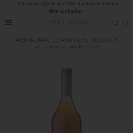
· Livraison offerte dès 250€ d'achat en France
Métropolitaine ·
Allez
Mo
au
contenu
ARMAGNAC
12 ANS CLÉS DES DUCS
Accueil
Armagnac 12 ans Clés des Ducs
Skip
to
the
end
of
the
images
gallery