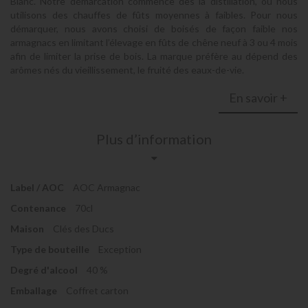
Blanc. Notre démarcation commence dès la distillation, où nous
utilisons des chauffes de fûts moyennes à faibles. Pour nous
démarquer, nous avons choisi de boisés de façon faible nos
armagnacs en limitant l’élevage en fûts de chêne neuf à 3 ou 4 mois
afin de limiter la prise de bois. La marque préfère au dépend des
arômes nés du vieillissement, le fruité des eaux-de-vie.
En savoir +
Plus d’information
Label / AOC
AOC Armagnac
Contenance
70cl
Maison
Clés des Ducs
Type de bouteille
Exception
Degré d'alcool
40 %
Emballage
Coffret carton