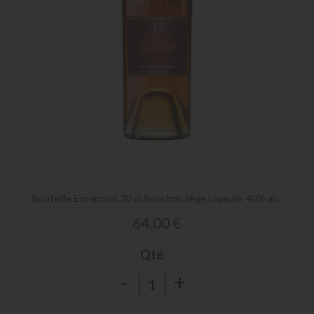
Skip
to
the
Bouteille Exception 70 cl, bouchon liège capsulé, 40% alc.
beginning
of
64,00 €
the
images
Qté
gallery
-
+