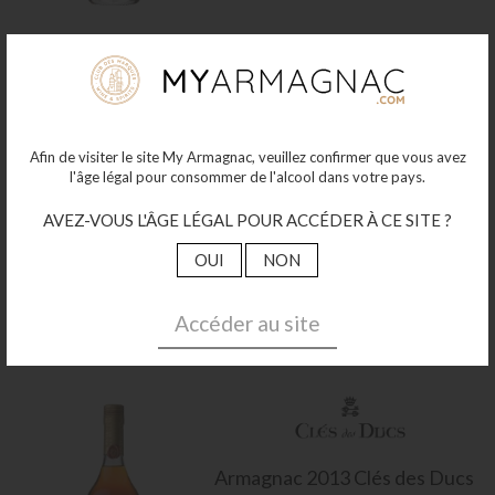
Afin de visiter le site My Armagnac, veuillez confirmer que vous avez
Armagnac
2001 Puységur 70cl
l'âge légal pour consommer de l'alcool dans votre pays.
40°
82
AVEZ-VOUS L'ÂGE LÉGAL POUR ACCÉDER À CE SITE ?
€00
OUI
NON
Plus de détails
Accéder au site
Armagnac
2013 Clés des Ducs