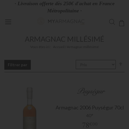
· Livraison offerte dès 250€ d'achat en France
Métropolitaine ·
Allez
Mo
au
contenu
ARMAGNAC MILLÉSIMÉ
Vous êtes ici :
Accueil
Armagnac millésimé
Pa
Filtrer par
or
dé
Armagnac
2006 Puységur 70cl
40°
78
€00