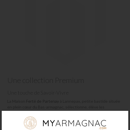
Une collection Premium
Une touche de Savoir-Vivre
La Maison
Ferté de Partenay
à Lannepax, petite bastide située
en plein cœur du Bas-armagnac, sélectionne, élève les
meilleures eaux-de-vies et possède une des plus belles
collections d'Armagnacs millésimés.
Dès sa distillation, l'
Armagnac
est logé dans des fûts de chêne