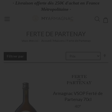
· Livraison offerte dès 250€ d'achat en France
Métropolitaine ·
Allez
Mo
au
contenu
FERTE DE PARTENAY
Vous êtes ici :
Accueil
Maisons
Ferte de Partenay
Pa
Filtrer par
or
dé
Armagnac
VSOP Ferté de
Partenay 70cl
40°