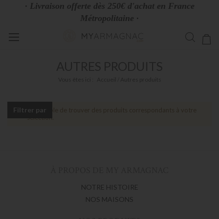
· Livraison offerte dès 250€ d'achat en France
Métropolitaine ·
Allez
Mo
au
contenu
AUTRES PRODUITS
Vous êtes ici :
Accueil
Autres produits
Filtrer par
Impossible de trouver des produits correspondants à votre
sélection.
À PROPOS DE MY ARMAGNAC
NOTRE HISTOIRE
NOS MAISONS