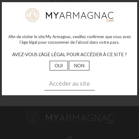
NOS PRODUITS
LES ASSEMBLAGES
LES MILLÉSIMÉS
NOS AUTRES PRODUITS
Afin de visiter le site My Armagnac, veuillez confirmer que vous avez
NOUS SUIVRE
l'âge légal pour consommer de l'alcool dans votre pays.
FACEBOOK
AVEZ-VOUS L'ÂGE LÉGAL POUR ACCÉDER À CE SITE ?
INSTAGRAM
OUI
NON
MENTIONS LÉGALES
Accéder au site
CGV
NOUS CONTACTER