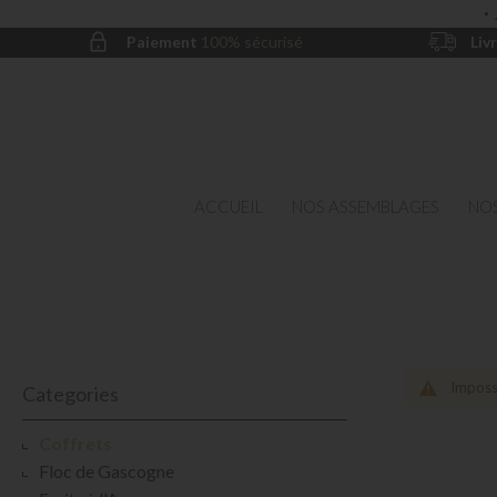
·
Paiement
100% sécurisé
Liv
ACCUEIL
NOS ASSEMBLAGES
NOS
Impossi
Categories
Coffrets
Floc de Gascogne