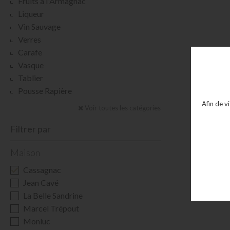
Fruits à l'Armagnac
Liqueur
Vin Sauvage
Verres
Carafe
Vasque
Tablier
Pousse Rapière
Afin de v
Voir toutes les catégories
Filtrer par
Maison
Cassagnac
Jean Cavé
La Belle Sandrine
Marcel Trépout
Monluc