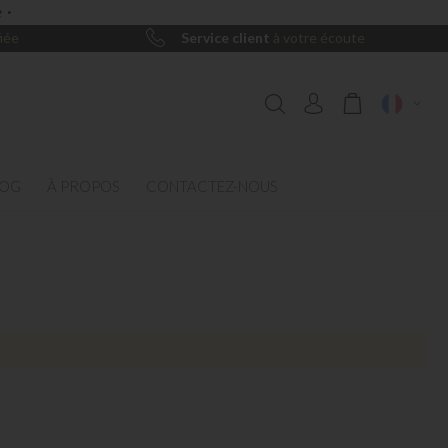
 ·
iée
Service client
à votre écoute
Mon panier
LOG
À PROPOS
CONTACTEZ-NOUS