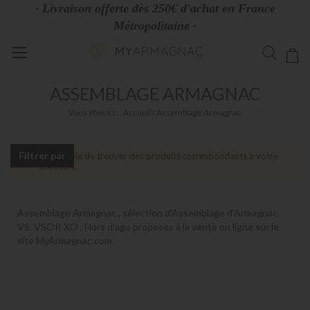
· Livraison offerte dès 250€ d'achat en France
Métropolitaine ·
Allez
Mo
au
contenu
ASSEMBLAGE ARMAGNAC
Vous êtes ici :
Accueil
Assemblage Armagnac
Filtrer par
Impossible de trouver des produits correspondants à votre
sélection.
Assemblage Armagnac , sélection d'Assemblage d'Armagnac
VS, VSOP, XO , Hors d'age proposés à la vente en ligne sur le
site MyArmagnac.com.