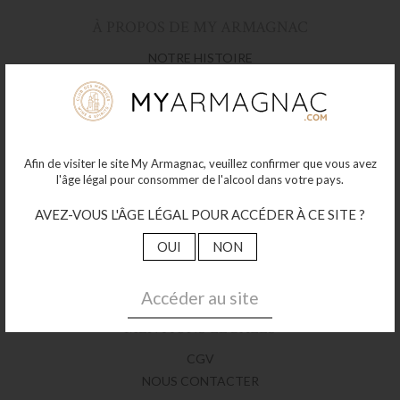
À PROPOS DE MY ARMAGNAC
NOTRE HISTOIRE
NOS MAISONS
NOS PRODUITS
LES ASSEMBLAGES
Afin de visiter le site My Armagnac, veuillez confirmer que vous avez
LES MILLÉSIMÉS
l'âge légal pour consommer de l'alcool dans votre pays.
NOS AUTRES PRODUITS
AVEZ-VOUS L'ÂGE LÉGAL POUR ACCÉDER À CE SITE ?
NOUS SUIVRE
OUI
NON
FACEBOOK
INSTAGRAM
Accéder au site
MENTIONS LÉGALES
CGV
NOUS CONTACTER