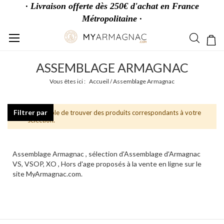
· Livraison offerte dès 250€ d'achat en France
Métropolitaine ·
Allez
Mo
au
contenu
ASSEMBLAGE ARMAGNAC
Vous êtes ici :
Accueil
Assemblage Armagnac
Filtrer par
Impossible de trouver des produits correspondants à votre
sélection.
Assemblage Armagnac , sélection d'Assemblage d'Armagnac
VS, VSOP, XO , Hors d'age proposés à la vente en ligne sur le
site MyArmagnac.com.