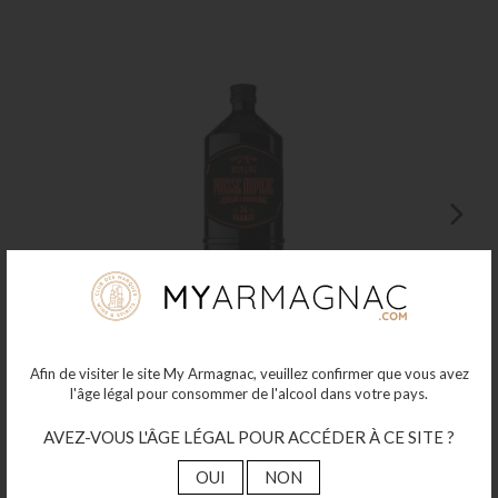
Pousse Rapière Monluc
70cl 24% Alc.
Afin de visiter le site My Armagnac, veuillez confirmer que vous avez
l'âge légal pour consommer de l'alcool dans votre pays.
32
€00
AVEZ-VOUS L'ÂGE LÉGAL POUR ACCÉDER À CE SITE ?
Plus de détails
OUI
NON