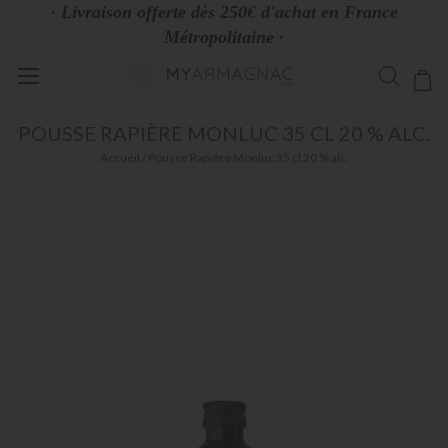
· Livraison offerte dès 250€ d'achat en France
Métropolitaine ·
Allez
Mo
au
contenu
POUSSE RAPIÈRE MONLUC 35 CL 20 % ALC.
Accueil
Pousse Rapière Monluc 35 cl 20 % alc.
Skip
to
the
end
of
the
images
gallery