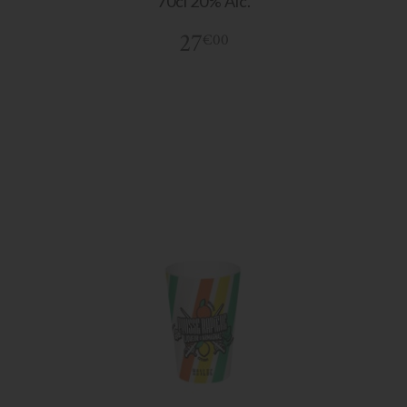
70cl 20% Alc.
27
€00