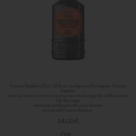
Skip
to
the
Pousse Rapière 35 cl - 20 % alc. La liqueur d’Armagnac Pousse
beginning
Rapière,
of
dont la recette ancienne est un secret bien gardé, s’allie avec le
Vin Sauvage,
the
méthode traditionnelle, pour donner
images
le cocktail Pousse Rapière.
gallery
14,00 €
Qté