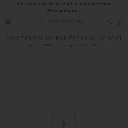
· Livraison offerte dès 250€ d'achat en France
Métropolitaine ·
Allez
Mo
au
contenu
6 FLUTES POUSSE RAPIÈRE MONLUC 10 CL
Accueil
6 Flutes Pousse Rapière Monluc 10 cl
Skip
to
the
end
of
the
images
gallery