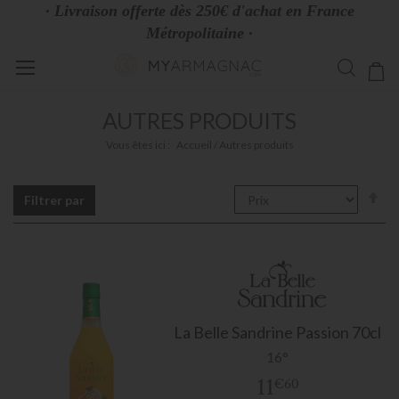
· Livraison offerte dès 250€ d'achat en France
Métropolitaine ·
Allez
Mo
au
contenu
AUTRES PRODUITS
Vous êtes ici :
Accueil
Autres produits
Pa
Filtrer par
or
dé
La Belle Sandrine Passion 70cl
16°
11
€60