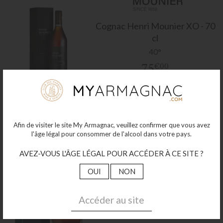
Cognac Henri Mounier XO - 70
cl
40°
75
€00
Plus de détails
Afin de visiter le site My Armagnac, veuillez confirmer que vous avez
l'âge légal pour consommer de l'alcool dans votre pays.
AVEZ-VOUS L'ÂGE LÉGAL POUR ACCÉDER À CE SITE ?
Cognac Henri Mounier XO
OUI
NON
Carafe - 70 cl
40°
Accéder au site
85
€00