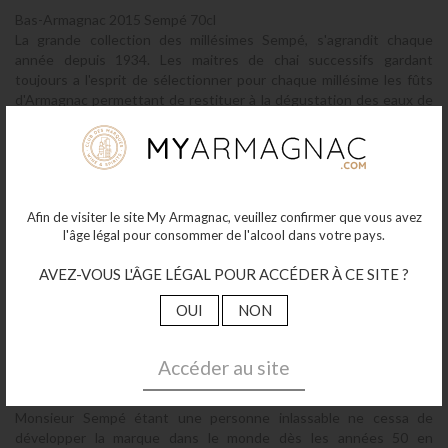
Bas-Armagnac 2015 Sempé 70cl
La grande collection des millésimes Sempé, s'agrandit chaque
année depuis 1934. Les maitres de chai successifs gardant
toujours a l'esprit de sélectionner pour chaque millésime les fûts
d'Armagnac permettant de restituer à la dégustation des eaux de
vie matures respectant le triptyque d'ABEL Sempé son fondateur:
"parfum, rondeur, longueur".
À propos de la maison
Afin de visiter le site My Armagnac, veuillez confirmer que vous avez
l'âge légal pour consommer de l'alcool dans votre pays.
AVEZ-VOUS L'ÂGE LÉGAL POUR ACCÉDER À CE SITE ?
OUI
NON
Abel Sempé, le fondateur de notre maison en 1934, était un
homme au service de sa région, mais également au service de son
Accéder au site
pays. Très impliqué dans le domaine de l’Armagnac, notre créateur
était également Sénateur du Gers pendant de longues années.
Monsieur Sempé étant une personne inlassable ne cessa de
développer la marque dans le monde dès les années 50 en