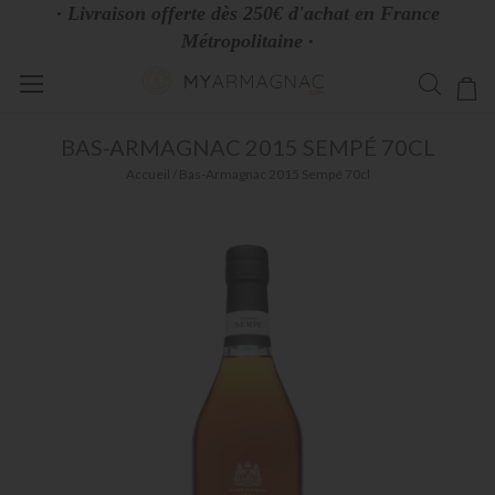
· Livraison offerte dès 250€ d'achat en France
Métropolitaine ·
Allez
Mo
au
contenu
BAS-ARMAGNAC 2015 SEMPÉ 70CL
Accueil
Bas-Armagnac 2015 Sempé 70cl
Skip
to
the
end
of
the
images
gallery