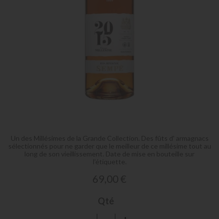
Skip
to
the
Un des Millésimes de la Grande Collection. Des fûts d' armagnacs
beginning
sélectionnés pour ne garder que le meilleur de ce millésime tout au
of
long de son vieillissement. Date de mise en bouteille sur
l'étiquette.
the
images
69,00 €
gallery
Qté