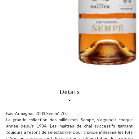
Skip
to
Details
the
beginning
of
the
Bas-Armagnac 2003 Sempé 70cl
images
La grande collection des millésimes Sempé, s'agrandit chaque
gallery
année depuis 1934. Les maitres de chai successifs gardant
toujours a l'esprit de sélectionner pour chaque millésime les fûts
d'Armagnac permettant de restituer à la dégustation des eaux de