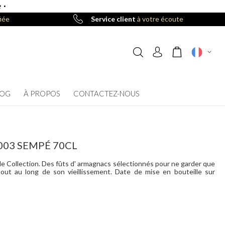
 ·
iée
Service client
à votre écoute
Mon panier
LOG
À PROPOS
CONTACTEZ-NOUS
03 SEMPÉ 70CL
de Collection. Des fûts d' armagnacs sélectionnés pour ne garder que
tout au long de son vieillissement. Date de mise en bouteille sur