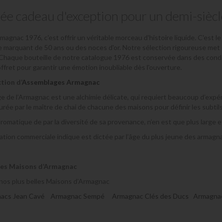
ée cadeau d'exception pour un demi-siècl
rmagnac 1976, c'est offrir un véritable morceau d'histoire liquide. C'est
e marquant de 50 ans
ou des noces d'or. Notre sélection rigoureuse met
haque bouteille de notre catalogue 1976 est conservée dans des conditio
ffret pour garantir une émotion inoubliable dès l'ouverture.
tion d’
Assemblages Armagnac
e de l’Armagnac est une alchimie délicate, qui requiert beaucoup d’expé
surée par le maître de chai de chacune des maisons pour définir les subti
aromatique de par la diversité de sa provenance, n’en est que plus large 
tion commerciale indique est dictée par l’âge du plus jeune des armagn
es Maisons d’Armagnac
nos plus belles Maisons d’Armagnac
acs Jean Cavé
Armagnac Sempé
Armagnac Clés des Ducs
Armagna