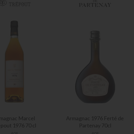
magnac
Marcel
Armagnac
1976 Ferté de
pout 1976 70 cl
Partenay 70cl
40°
40°