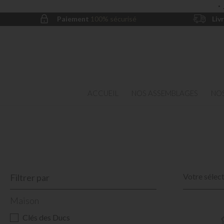
·
Paiement
100% sécurisé
Liv
ACCUEIL
NOS ASSEMBLAGES
NOS
Votre sélect
Filtrer par
Maison
Clés des Ducs