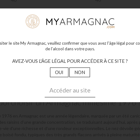
140
284
€00
€00
Plus de détails
Plus de détails
isiter le site My Armagnac, veuillez confirmer que vous avez l'âge légal pour
de l'alcool dans votre pays.
ion (2 articles)
AVEZ-VOUS L'ÂGE LÉGAL POUR ACCÉDER À CE SITE ?
OUI
NON
sime 1976 (50 ans)
Accéder au site
oi choisir un Armagnac millésimé 1976 
e 1976 en Armagnac est une année légendaire, marquée par un été canic
es raisins d'une grande concentration, se traduisant aujourd’hui, après p
-vie d'une richesse et d'une rondeur exceptionnelles. Le nez dévoile g
de boisé fondu, typiques des très grands flacons arrivés à pleine maturité