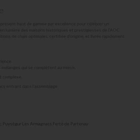
e
 le présent haut de gamme par excellence pour célébrer un
 en lumière des maisons historiques et prestigieuses de l'AOC
ns de chais optimales, certifiée d'origine, et livrée rapidement
rience.
ls mélanges qui se complètent au mieux.
et complexe.
acs entrant dans l’assemblage.
c Puységur
Les Armagnacs Ferté de Partenay