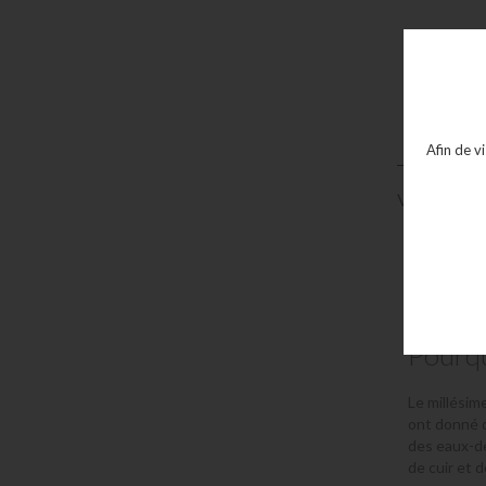
Afin de v
Votre sélect
Millé
Pourqu
Le millésim
ont donné d
des eaux-de
de cuir et 