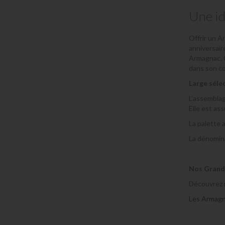
Une id
Offrir un A
anniversair
Armagnac. C
dans son co
Large sélec
L’assemblag
Elle est as
La palette 
La dénomina
Nos Grand
Découvrez 
Les Armagn