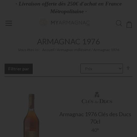
· Livraison offerte dès 250€ d'achat en France
Métropolitaine ·
Allez
Mo
au
contenu
ARMAGNAC 1976
Vous êtes ici :
Accueil
Armagnac millésimé
Armagnac 1976
Pa
Filtrer par
or
dé
Armagnac
1976 Clés des Ducs
70cl
40°