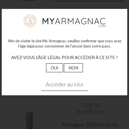
Afin de visiter le site My Armagnac, veuillez confirmer que vous avez
Armagnac
1950 Ferté de
l'âge légal pour consommer de l'alcool dans votre pays.
Partenay 70cl
40°
AVEZ-VOUS L'ÂGE LÉGAL POUR ACCÉDER À CE SITE ?
5 438
€00
OUI
NON
Plus de détails
Accéder au site
Armagnac
1929 Ferté de