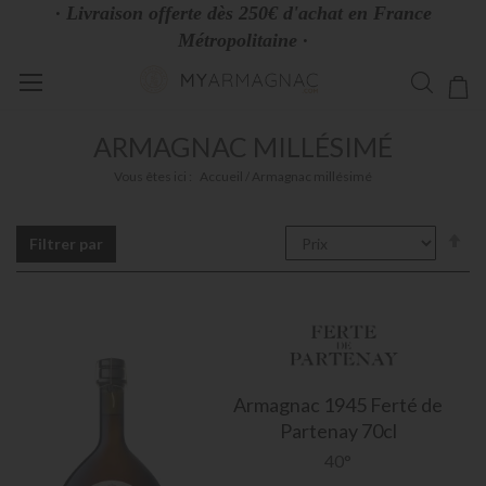
· Livraison offerte dès 250€ d'achat en France
Métropolitaine ·
Allez
Mo
au
contenu
ARMAGNAC MILLÉSIMÉ
Vous êtes ici :
Accueil
Armagnac millésimé
Pa
Filtrer par
or
dé
Armagnac
1945 Ferté de
Partenay 70cl
40°