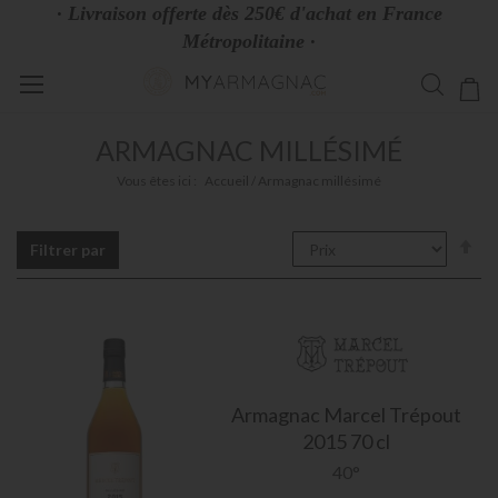
· Livraison offerte dès 250€ d'achat en France
Métropolitaine ·
Allez
Mo
au
contenu
ARMAGNAC MILLÉSIMÉ
Vous êtes ici :
Accueil
Armagnac millésimé
Pa
Filtrer par
or
dé
Armagnac
Marcel Trépout
2015 70 cl
40°