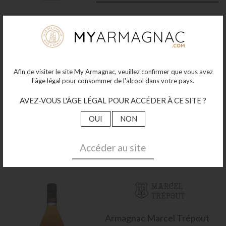
Afin de visiter le site My Armagnac, veuillez confirmer que vous avez
Armagnac
2006 Puységur 70cl
l'âge légal pour consommer de l'alcool dans votre pays.
40°
78
AVEZ-VOUS L'ÂGE LÉGAL POUR ACCÉDER À CE SITE ?
€00
OUI
NON
Plus de détails
Accéder au site
Armagnac
Marcel Trépout