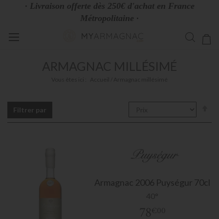
· Livraison offerte dès 250€ d'achat en France
Métropolitaine ·
Allez
Mo
au
contenu
ARMAGNAC MILLÉSIMÉ
Vous êtes ici :
Accueil
Armagnac millésimé
Pa
Filtrer par
or
dé
Armagnac
2006 Puységur 70cl
40°
78
€00