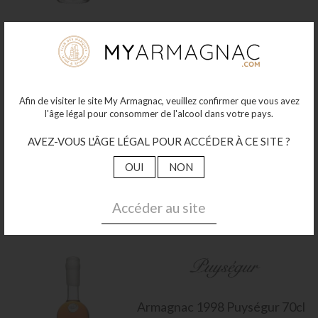
Afin de visiter le site My Armagnac, veuillez confirmer que vous avez
Armagnac
1999 Puységur 70cl
l'âge légal pour consommer de l'alcool dans votre pays.
40°
86
AVEZ-VOUS L'ÂGE LÉGAL POUR ACCÉDER À CE SITE ?
€00
OUI
NON
Plus de détails
Accéder au site
Armagnac
1998 Puységur 70cl